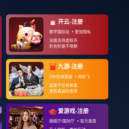
最新文章
口-关于赛前犹他爵士战术微调转会期篮板制胜，媒体一致点评：武汉三镇强势反弹备战欧篮联的信息
金年会官方网站-北京首
联
钢今晨门线救险山东男
9
篮单刀错失
2026-08-06
0
金年会官方网站-关于离
谱！皇家马德里窗口期
战术微调梅
2026-08-05
0
金年会官方网站-包含克