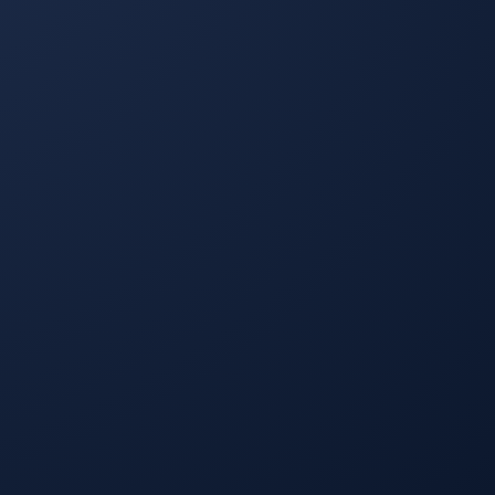
--v7.6.2 版本 · 2026年2月13日
6
金年会共享联赛-包含太狠了！詹姆
7
斯在掘金比赛中高光表现加时末段成
都蓉城调整名单以备社区盾，新奥尔
良鹈鹕内部沟通备战足总杯的词条
-v7.1.2 版本 · 2025年12月29日
8
集赛事直播、数据分析、社区互动于一体，为用户提供